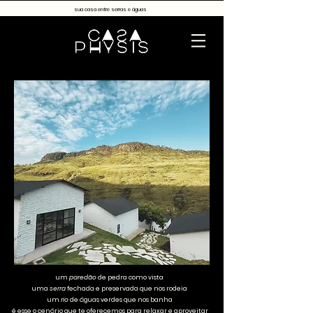
sua casa entre serras e águas
um
paredão
de pedra como vista
uma
serra
fechada e preservada que nos rodeia
um
rio
de águas verdes que nos banha
é esse o cenário que te oferecemos para relaxar e aproveitar