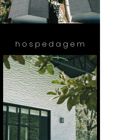
h o s p e d a g e m