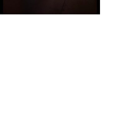
l o c a l i z a ç ã o
Estamos localizados ao lado dos
principais pontos
turísticos
de Capitólio, na zona de amortecimento do
Parque da Serra da Canastra e em frente a um braço da
Represa de Furnas.
O Mirante dos Canyons fica à 7km, a saída dos passeios
de barco a 800 metros e as principais cachoeiras em um
raio de 6km a 20km.
Ficamos dentro de um loteamento com menos de 2 km
de estrada de terra. Por aqui temos muita
tranquilidade
e
segurança
!