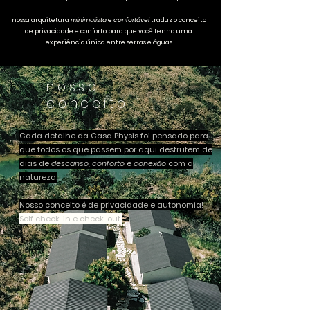
nossa arquitetura
minimalista
e
confortável
traduz o conceito
de privacidade e conforto para que você tenha uma
experiência única entre serras e águas
nosso
conceito
Cada detalhe da Casa Physis foi pensado para
que todos os que passem por aqui desfrutem de
dias de
descanso, conforto
e
conexão
com a
natureza.
Nosso conceito é de privacidade e autonomia!
Self check-in e check-out.